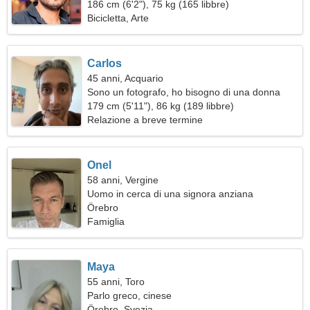
186 cm (6'2"), 75 kg (165 libbre)
Bicicletta, Arte
Carlos
45 anni, Acquario
Sono un fotografo, ho bisogno di una donna
fantastica
179 cm (5'11"), 86 kg (189 libbre)
Relazione a breve termine
Onel
58 anni, Vergine
Uomo in cerca di una signora anziana
Örebro
Famiglia
Maya
55 anni, Toro
Parlo greco, cinese
Örebro, Svezia