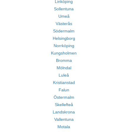
Linköping
Sollentuna
Umeå
Västerås
Södermalm
Helsingborg
Norrköping
Kungsholmen
Bromma
Mölndal
Luleå
Kristianstad
Falun
Östermalm
Skellefteå
Landskrona
Vallentuna
Motala