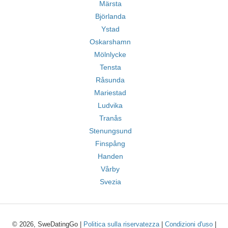
Märsta
Björlanda
Ystad
Oskarshamn
Mölnlycke
Tensta
Råsunda
Mariestad
Ludvika
Tranås
Stenungsund
Finspång
Handen
Vårby
Svezia
© 2026, SweDatingGo |
Politica sulla riservatezza
|
Condizioni d'uso
|