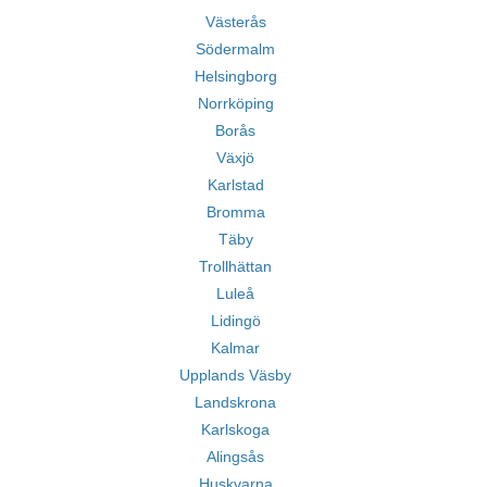
Västerås
Södermalm
Helsingborg
Norrköping
Borås
Växjö
Karlstad
Bromma
Täby
Trollhättan
Luleå
Lidingö
Kalmar
Upplands Väsby
Landskrona
Karlskoga
Alingsås
Huskvarna