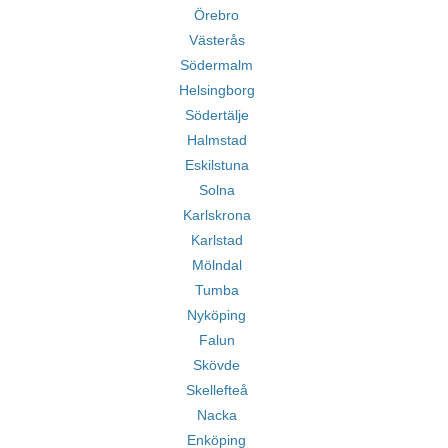
Örebro
Västerås
Södermalm
Helsingborg
Södertälje
Halmstad
Eskilstuna
Solna
Karlskrona
Karlstad
Mölndal
Tumba
Nyköping
Falun
Skövde
Skellefteå
Nacka
Enköping