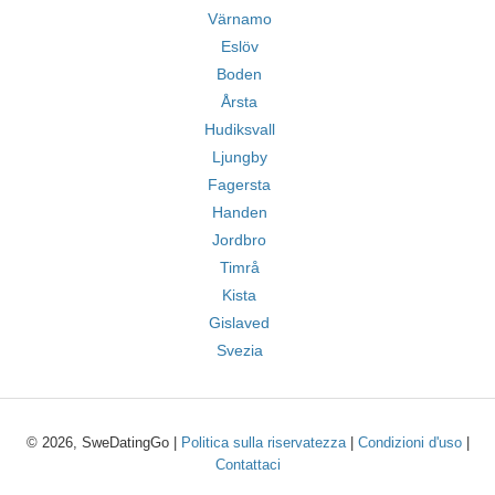
Värnamo
Eslöv
Boden
Årsta
Hudiksvall
Ljungby
Fagersta
Handen
Jordbro
Timrå
Kista
Gislaved
Svezia
© 2026, SweDatingGo |
Politica sulla riservatezza
|
Condizioni d'uso
|
Contattaci