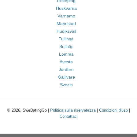
Lidköping
Huskvarna
Värnamo
Mariestad
Hudiksvall
Tullinge
Bollnäs
Lomma
Avesta
Jordbro
Gällivare
Svezia
© 2026, SweDatingGo |
Politica sulla riservatezza
|
Condizioni d'uso
|
Contattaci