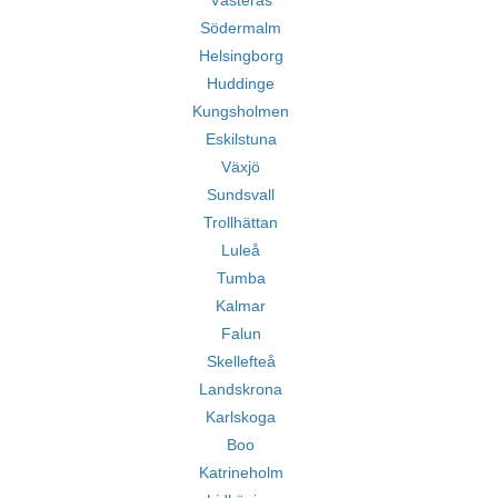
Västerås
Södermalm
Helsingborg
Huddinge
Kungsholmen
Eskilstuna
Växjö
Sundsvall
Trollhättan
Luleå
Tumba
Kalmar
Falun
Skellefteå
Landskrona
Karlskoga
Boo
Katrineholm