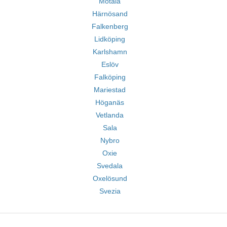
Motala
Härnösand
Falkenberg
Lidköping
Karlshamn
Eslöv
Falköping
Mariestad
Höganäs
Vetlanda
Sala
Nybro
Oxie
Svedala
Oxelösund
Svezia