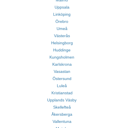
Malmö
Uppsala
Linköping
Örebro
Umeå
Västerås
Helsingborg
Huddinge
Kungsholmen
Karlskrona
Vasastan
Östersund
Luleå
Kristianstad
Upplands Väsby
Skellefteå
Åkersberga
Vallentuna