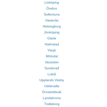
Linköping
Örebro
Sollentuna
Västerås
Helsingborg
Jönköping
Gävle
Halmstad
Växjö
Mölndal
Vasastan
Sundsvall
Luleå
Upplands Väsby
Uddevalla
Örnsköldsvik
Landskrona
Trelleborg