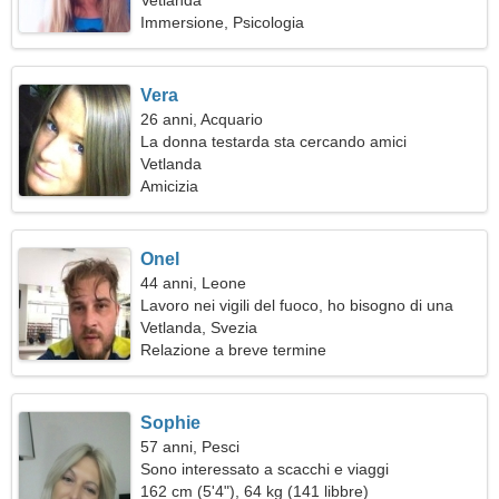
Vetlanda
Immersione, Psicologia
Vera
26 anni, Acquario
La donna testarda sta cercando amici
Vetlanda
Amicizia
Onel
44 anni, Leone
Lavoro nei vigili del fuoco, ho bisogno di una
donna esperta
Vetlanda, Svezia
Relazione a breve termine
Sophie
57 anni, Pesci
Sono interessato a scacchi e viaggi
162 cm (5'4"), 64 kg (141 libbre)