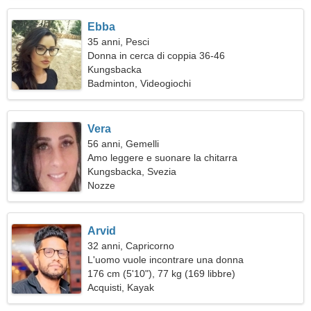
Ebba
35 anni, Pesci
Donna in cerca di coppia 36-46
Kungsbacka
Badminton, Videogiochi
Vera
56 anni, Gemelli
Amo leggere e suonare la chitarra
Kungsbacka, Svezia
Nozze
Arvid
32 anni, Capricorno
L'uomo vuole incontrare una donna
176 cm (5'10"), 77 kg (169 libbre)
Acquisti, Kayak