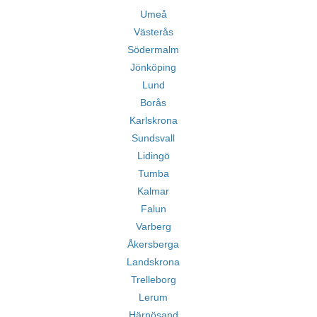
Umeå
Västerås
Södermalm
Jönköping
Lund
Borås
Karlskrona
Sundsvall
Lidingö
Tumba
Kalmar
Falun
Varberg
Åkersberga
Landskrona
Trelleborg
Lerum
Härnösand