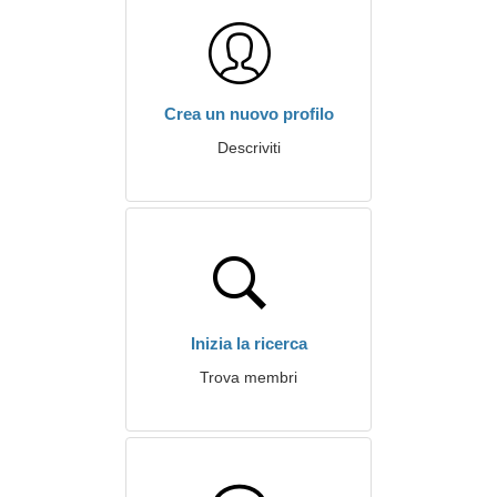
Crea un nuovo profilo
Descriviti
Inizia la ricerca
Trova membri